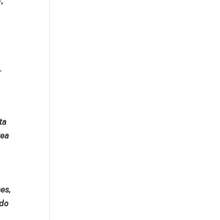
,
,
ta
rea
es,
ndo