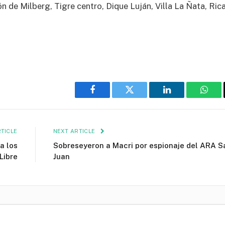
 de Milberg, Tigre centro, Dique Luján, Villa La Ñata, Ric
Facebook
Twitter
LinkedIn
What
TICLE
NEXT ARTICLE
a los
Sobreseyeron a Macri por espionaje del ARA S
Libre
Juan