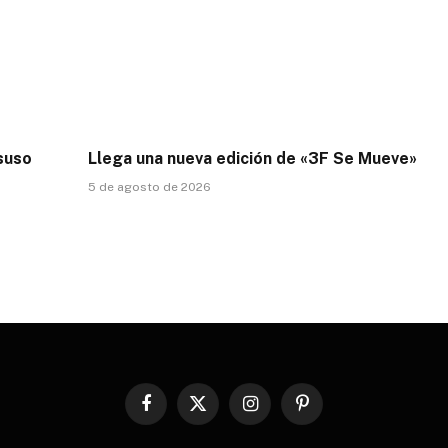
esuso
Llega una nueva edición de «3F Se Mueve»
5 de agosto de 2026
Facebook
X
Instagram
Pinterest
(Twitter)