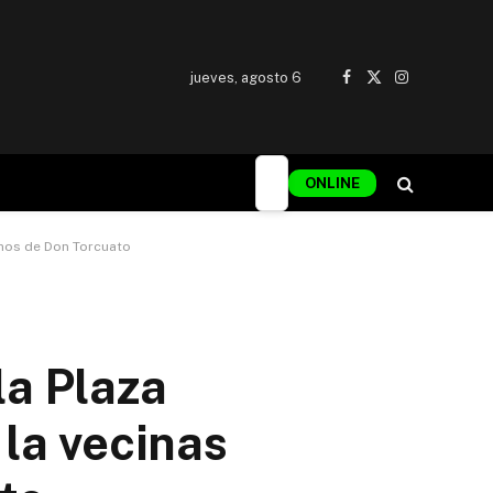
jueves, agosto 6
Facebook
X
Instagram
(Twitter)
ONLINE
inos de Don Torcuato
la Plaza
la vecinas