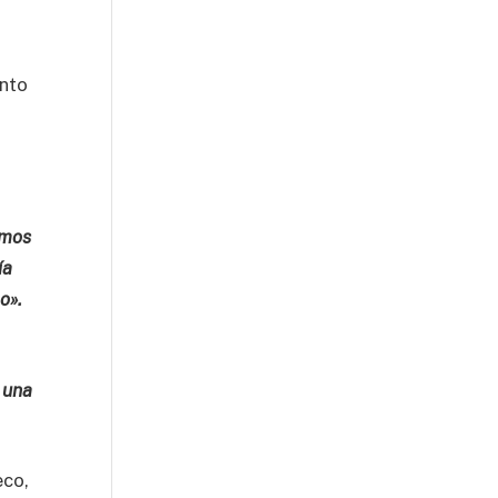
unto
amos
ía
po».
 una
eco,