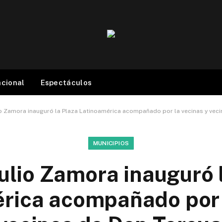
acional
Espectáculos
lio Zamora inauguró la Plaza Latinoamérica acompañado por la vecinas y vec
MUNICIPIOS
Julio Zamora inauguró 
rica acompañado por 