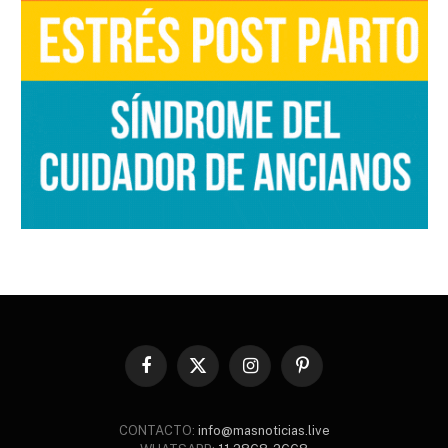
Facebook
X
Instagram
Pinterest
(Twitter)
CONTACTO:
info@masnoticias.live