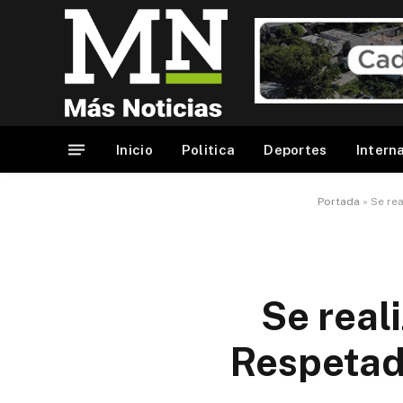
Inicio
Politica
Deportes
Intern
Portada
»
Se re
Se real
Respetado