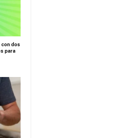
z con dos
es para