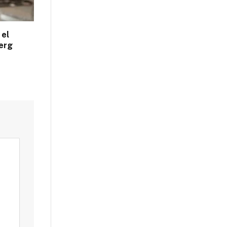
 el
erg