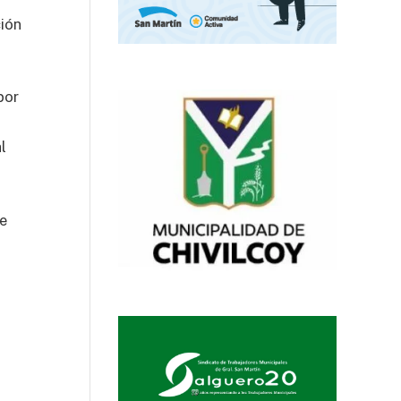
ción
por
d
l
de