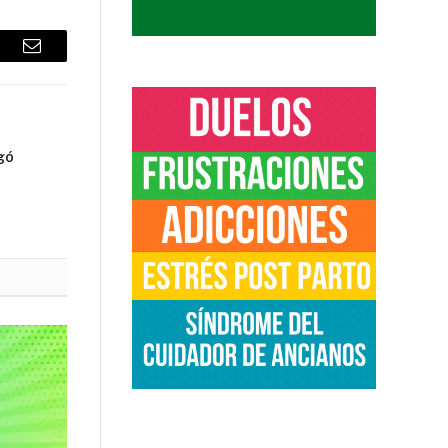
sApp
Email
gó