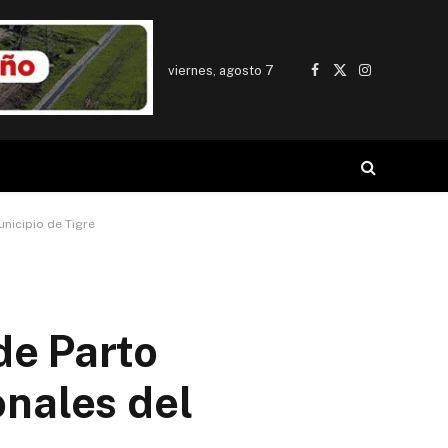
viernes, agosto 7
Facebook
X
Instagram
(Twitter)
nicipio de Tigre
de Parto
onales del