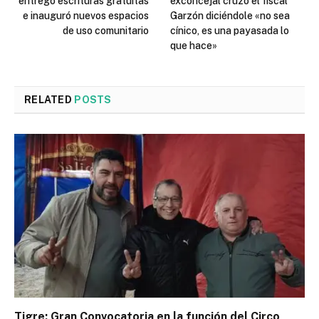
entregó escrituras gratuitas
exconcejal cruzó el fiscal
e inauguró nuevos espacios
Garzón diciéndole «no sea
de uso comunitario
cínico, es una payasada lo
que hace»
RELATED
POSTS
Tigre: Gran Convocatoria en la función del Circo