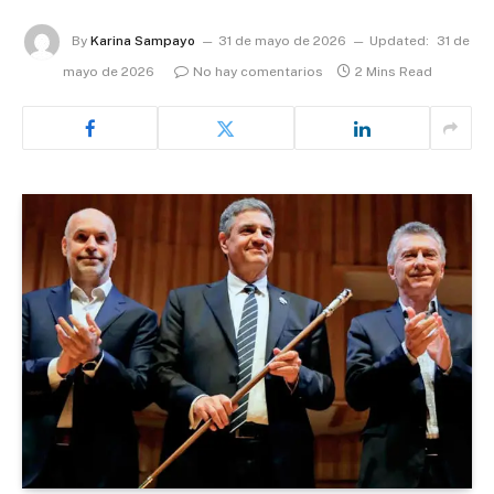
By
Karina Sampayo
31 de mayo de 2026
Updated:
31 de
mayo de 2026
No hay comentarios
2 Mins Read