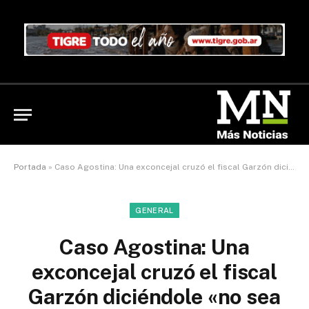
Portada
»
Caso Agostina: Una exconcejal cruzó el fiscal Garzón diciéndole «no sea cínico, es una payasada lo que hace»
GENERAL
Caso Agostina: Una
exconcejal cruzó el fiscal
Garzón diciéndole «no sea