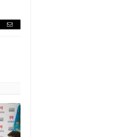
sApp
Email