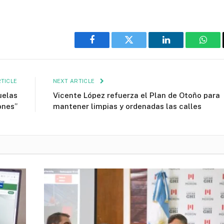
Facebook
Twitter
LinkedIn
What
TICLE
NEXT ARTICLE
uelas
Vicente López refuerza el Plan de Otoño para
ones”
mantener limpias y ordenadas las calles