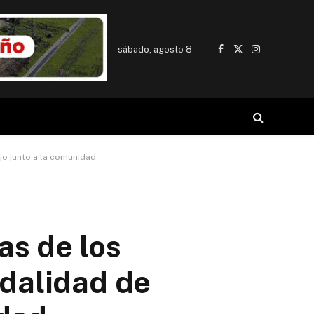
sábado, agosto 8
Facebook
X
Instagram
(Twitter)
jo junto a la comunidad
as de los
odalidad de