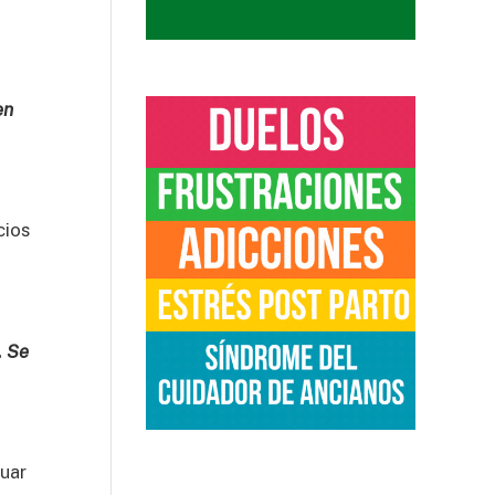
en
cios
. Se
luar