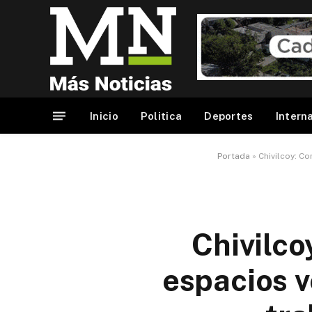
Inicio
Politica
Deportes
Intern
Portada
»
Chivilcoy: C
Chivilco
espacios v