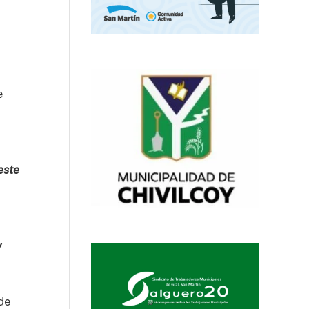
e
este
y
 de