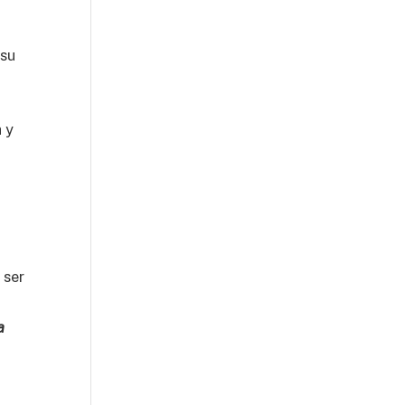
 su
 y
 ser
a