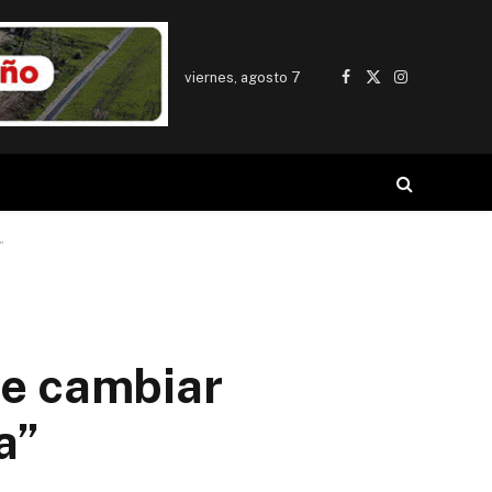
viernes, agosto 7
Facebook
X
Instagram
(Twitter)
”
be cambiar
a”