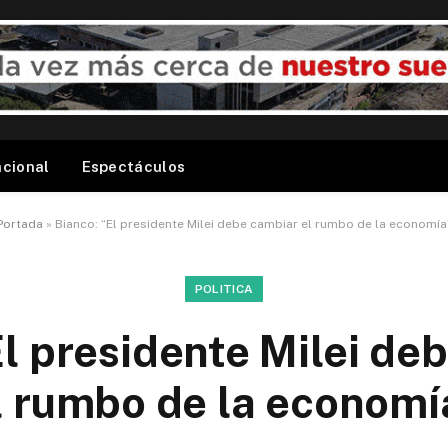
acional
Espectáculos
Portada
»
Bianco: “El presidente Milei debe cambiar el rumbo de la economía
POLITICA
El presidente Milei de
l rumbo de la economí