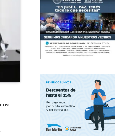
anos
,