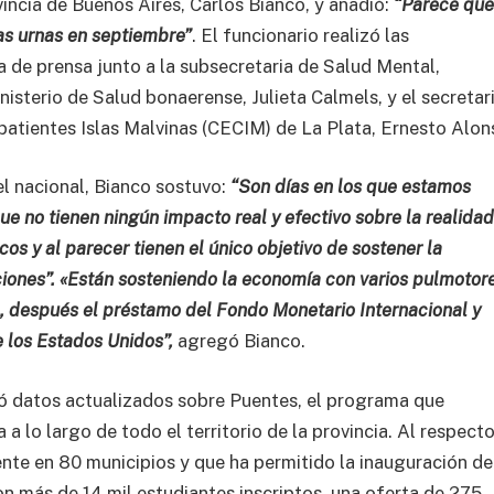
vincia de Buenos Aires, Carlos Bianco, y añadió:
“Parece que
as urnas en septiembre”
. El funcionario realizó las
 de prensa junto a la subsecretaria de Salud Mental,
sterio de Salud bonaerense, Julieta Calmels, y el secretar
tientes Islas Malvinas (CECIM) de La Plata, Ernesto Alon
el nacional, Bianco sostuvo:
“Son días en los que estamos
e no tienen ningún impacto real y efectivo sobre la realida
s y al parecer tienen el único objetivo de sostener la
ciones”. «Están sosteniendo la economía con varios pulmotor
, después el préstamo del Fondo Monetario Internacional y
 los Estados Unidos”,
agregó Bianco.
ndó datos actualizados sobre Puentes, el programa que
a lo largo de todo el territorio de la provincia. Al respecto
sente en 80 municipios y que ha permitido la inauguración d
on más de 14 mil estudiantes inscriptos, una oferta de 275