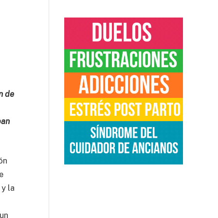
n de
ban
ón
e
y la
 un