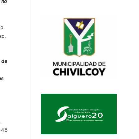
 no
io
so.
d de
es
,
e 45