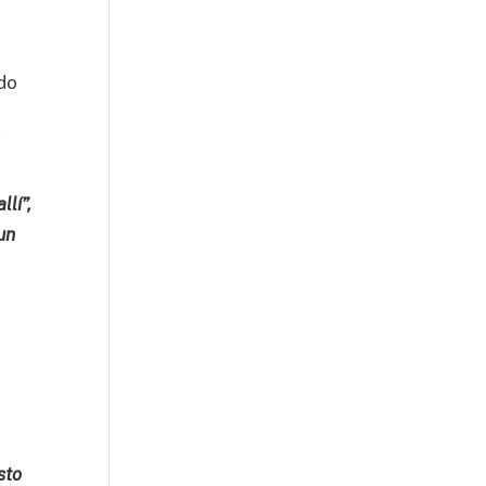
ado
á
lí”,
un
o
sto