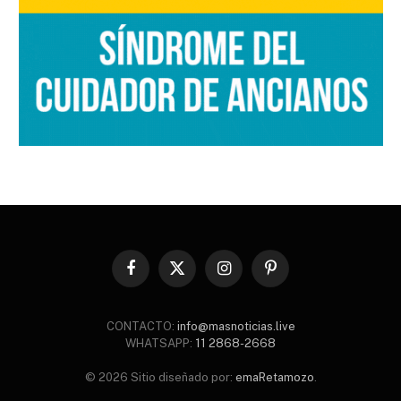
Facebook
X
Instagram
Pinterest
(Twitter)
CONTACTO:
info@masnoticias.live
WHATSAPP:
11 2868-2668
© 2026 Sitio diseñado por:
emaRetamozo
.