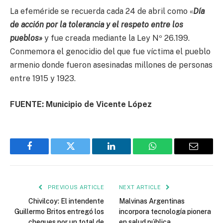
La efeméride se recuerda cada 24 de abril como «
Día
de acción por la tolerancia y el respeto entre los
pueblos»
y fue creada mediante la Ley Nº 26.199.
Conmemora el genocidio del que fue víctima el pueblo
armenio donde fueron asesinadas millones de personas
entre 1915 y 1923.
FUENTE: Municipio de Vicente López
Facebook
Twitter
LinkedIn
WhatsApp
Email
PREVIOUS ARTICLE
NEXT ARTICLE
Chivilcoy: El intendente
Malvinas Argentinas
Guillermo Britos entregó los
incorpora tecnología pionera
cheques por un total de
en salud pública