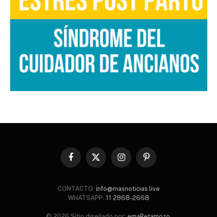
Facebook
X
Instagram
Pinterest
(Twitter)
CONTACTO:
info@masnoticias.live
WHATSAPP:
11 2868-2668
© 2026 Sitio diseñado por:
emaRetamozo
.