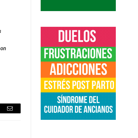
s
con
sApp
Email