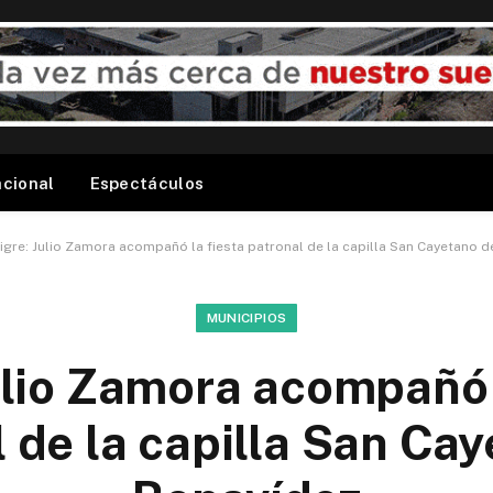
acional
Espectáculos
igre: Julio Zamora acompañó la fiesta patronal de la capilla San Cayetano 
MUNICIPIOS
ulio Zamora acompañó 
 de la capilla San Ca