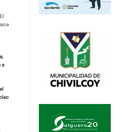
El
sica
a,
a a
el
pleo
,