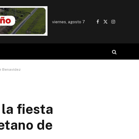
viernes, agosto 7
Facebook
X
Instagram
(Twitter)
de Benavídez
la fiesta
yetano de