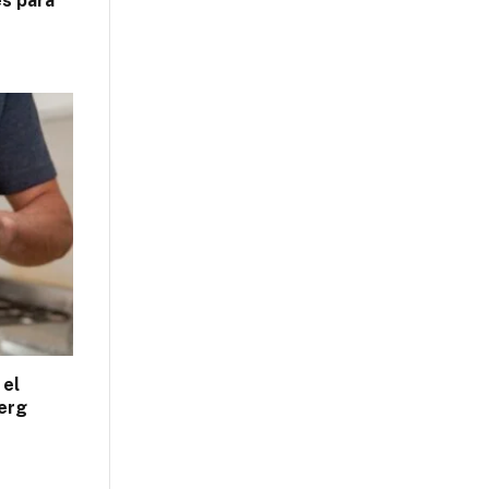
es para
 el
erg