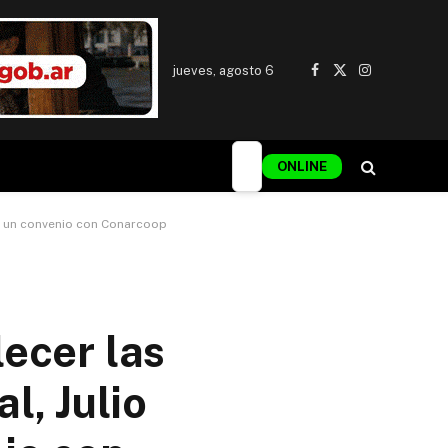
jueves, agosto 6
Facebook
X
Instagram
(Twitter)
ONLINE
zó un convenio con Conarcoop
lecer las
l, Julio