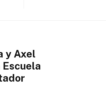
a y Axel
a Escuela
tador