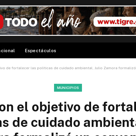
acional
Espectáculos
tivo de fortalecer las políticas de cuidado ambiental, Julio Zamora formali
MUNICIPIOS
on el objetivo de forta
as de cuidado ambienta