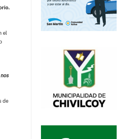
rio.
 el
o
 nos
s de