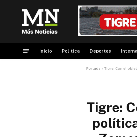
Inicio
Politica
Deportes
Intern
Portada
»
Tigre: Con el obje
Tigre: C
polític