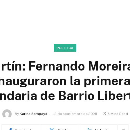
POLITICA
tín: Fernando Moreir
 inauguraron la primer
ndaria de Barrio Liber
By
Karina Sampayo
12 de septiembre de 2025
3 Mins Read