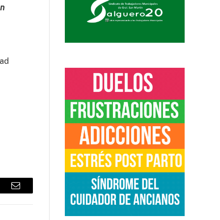
en
dad
sApp
Email