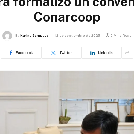
a formalizó un conven
Conarcoop
By
Karina Sampayo
12 de septiembre de 2025
2 Mins Read
Facebook
Twitter
LinkedIn