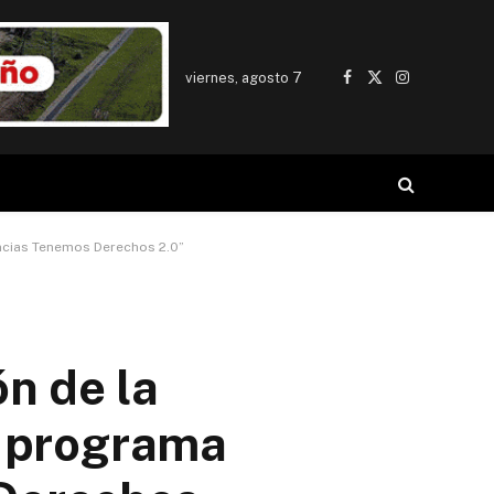
viernes, agosto 7
Facebook
X
Instagram
(Twitter)
fancias Tenemos Derechos 2.0”
ón de la
el programa