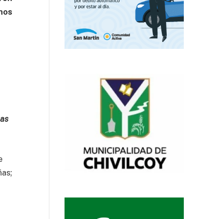
chos
e
cas
e
ñas;