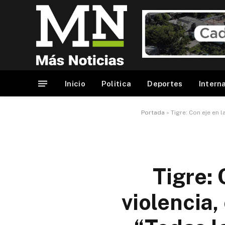
Inicio
Politica
Deportes
Intern
Portada
»
Tigre: Con eje en 
Tigre: 
violencia,