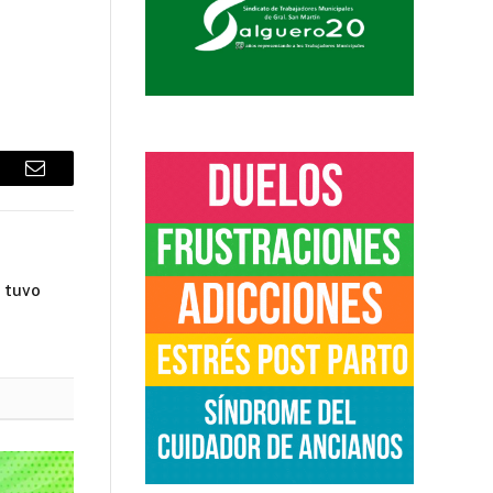
sApp
Email
 tuvo