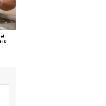
 el
erg