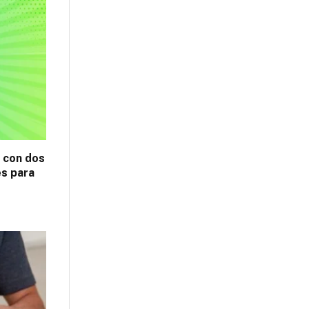
z con dos
es para