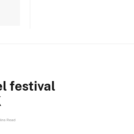
l festival
K
Mins Read