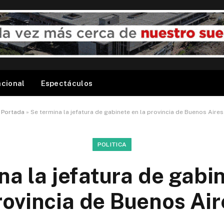
acional
Espectáculos
Portada
»
Se termina la jefatura de gabinete en la provincia de Buenos Aires
POLITICA
na la jefatura de gabin
rovincia de Buenos Air