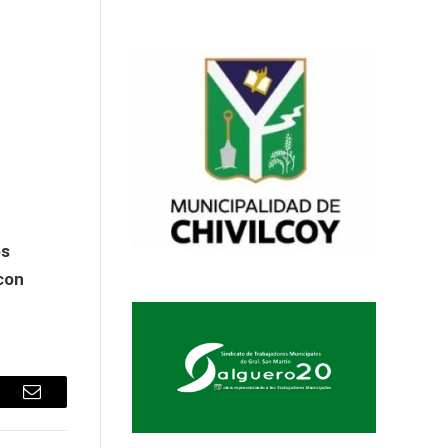
n
os
con
sApp
Email