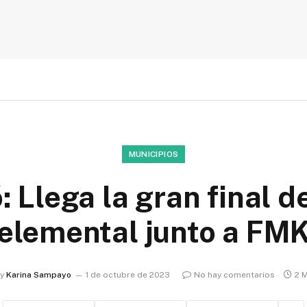
MUNICIPIOS
: Llega la gran final de
elemental junto a FM
y
Karina Sampayo
1 de octubre de 2023
No hay comentarios
2 