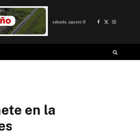
sábado, agosto 8
Facebook
X
Instagram
(Twitter)
ete en la
es