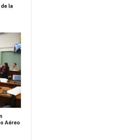
 de la
n
do Aéreo