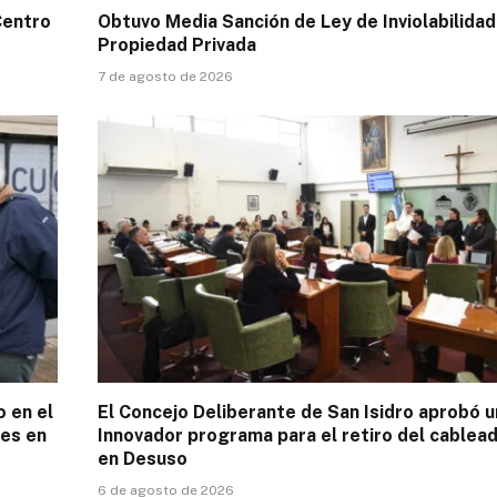
Centro
Obtuvo Media Sanción de Ley de Inviolabilidad
Propiedad Privada
7 de agosto de 2026
o en el
El Concejo Deliberante de San Isidro aprobó u
es en
Innovador programa para el retiro del cablea
en Desuso
6 de agosto de 2026