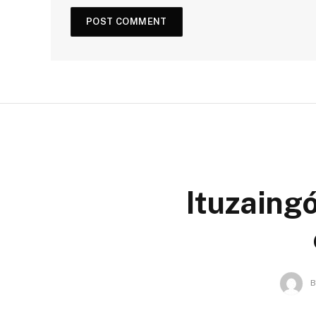
Ituzaingó
B