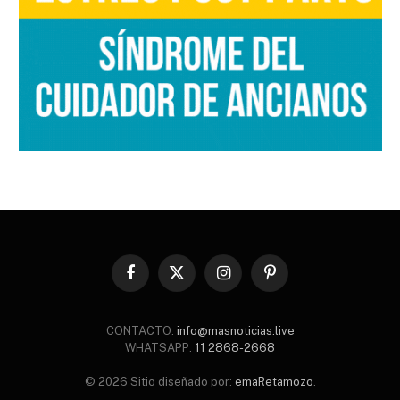
Facebook
X
Instagram
Pinterest
(Twitter)
CONTACTO:
info@masnoticias.live
WHATSAPP:
11 2868-2668
© 2026 Sitio diseñado por:
emaRetamozo
.