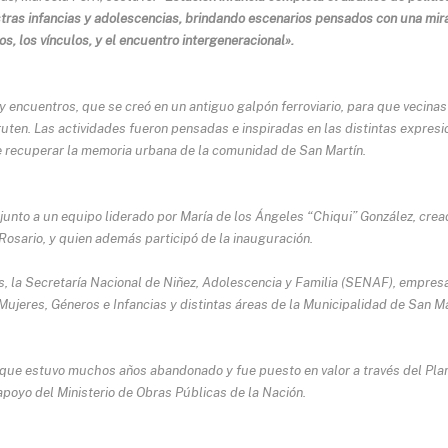
stras infancias y adolescencias, brindando escenarios pensados con una mir
s, los vínculos, y el encuentro intergeneracional».
y encuentros, que se creó en un antiguo galpón ferroviario, para que vecinas
ruten. Las actividades fueron pensadas e inspiradas en las distintas expresi
 de recuperar la memoria urbana de la comunidad de San Martín.
o junto a un equipo liderado por María de los Ángeles “Chiqui” González, cre
e Rosario, y quien además participó de la inauguración.
, la Secretaría Nacional de Niñez, Adolescencia y Familia (SENAF), empres
e Mujeres, Géneros e Infancias y distintas áreas de la Municipalidad de San Ma
que estuvo muchos años abandonado y fue puesto en valor a través del Pla
apoyo del Ministerio de Obras Públicas de la Nación.