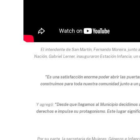
El intendente de San Martín, Fernando Moreira, junto a
Nación, Gabriel Lerner, inauguraron Estación Infancia, un
“Es una satisfacción enorme poder abrir las puert
construimos para toda nuestra comunidad junto a un 
Y agregó:
“Desde que llegamos al Municipio decidimos a
derechos e impulse su protagonismo. Este lugar significa
Por su parte, la secretaria de Mujeres, Géneros e Infanci