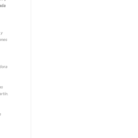
ada
 y
ones
adora
as
rtín.
n