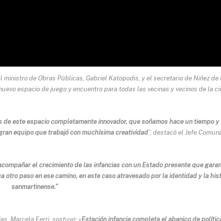
l ministro de Obras Públicas, Gabriel Katopodis, y el secretario de Niñez de 
 nuevo espacio de juego y encuentro para todas las vecinas y vecinos de la c
as de este espacio completamente innovador, que soñamos hace un tiempo y
gran equipo que trabajó con muchísima creatividad
”,
destacó el Jefe
Comuna
compañar el crecimiento de las infancias con un Estado presente que garan
 otro paso en ese camino, en este caso atravesado por la identidad y la hist
sanmartinense.”
as, Marcela Ferri, sostuvo: «
Estación infancia completa el abanico de polític