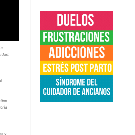
la
iudad.
l.
tice
oria
as y