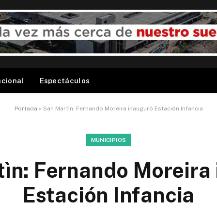
acional
Espectáculos
Portada
»
San Martìn: Fernando Moreira inauguró Estación Infancia
MUNICIPIOS
ìn: Fernando Moreira
Estación Infancia