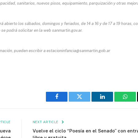
acidad, sanitarios, nuevos pisos, equipamiento, parquización y otras mejor
á abierto los sábados, domingos y feriados, de 14 a 16 y de 17 a 19 horas, c
 se podrá solicitar en la web sanmartin.gov.ar.
mación, pueden escribir a estacioninfancia@sanmartin.gob.ar
Facebook
Twitter
LinkedIn
What
TICLE
NEXT ARTICLE
nueva
Vuelve el ciclo “Poesía en el Senado” con ent
héroe
libre y gratuita