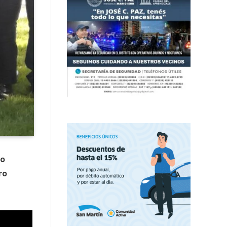
io
ro