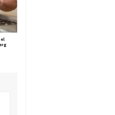
 el
erg