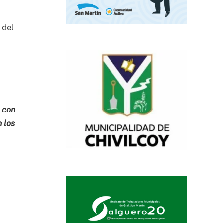
 del
a
 con
 los