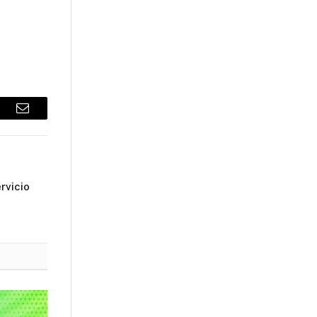
sApp
Email
rvicio