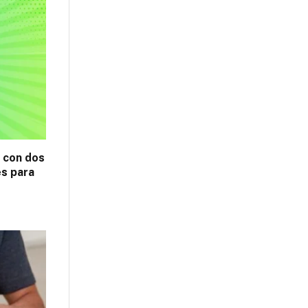
z con dos
es para