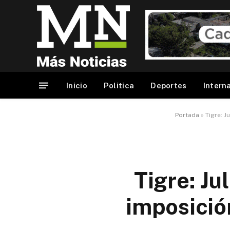
Inicio
Politica
Deportes
Intern
Portada
»
Tigre: J
Tigre: Ju
imposició