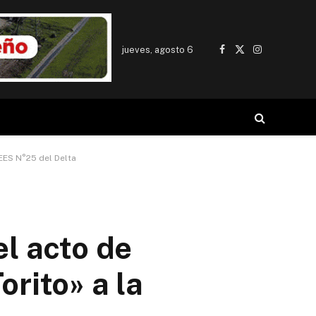
jueves, agosto 6
Facebook
X
Instagram
(Twitter)
 EES N°25 del Delta
el acto de
rito» a la