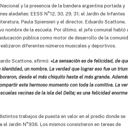
 Nacional y la presencia de la bandera argentina portada y
nes aledañas: EESS N°12, 30, 29, 31; el Jardín de Infantes
teratura, Paula Spiensieri y el director, Eduardo Scattone,
vo nombre de la escuela. Por último, el jefe comunal habló 
a educación pública como motor de desarrollo de la comuni
 realizaron diferentes números musicales y deportivos.
duardo Scattone, afirmó:
«La sensación es de felicidad, de qu
identidad, un nombre. La verdad que lograr eso fue un triun
boraron, desde el más chiquito hasta el más grande. Ademá
compartir este hermoso momento con toda la comitiva. La ve
cuelas vecinas de la isla del Delta; es una felicidad enorme
istintos trabajos de puesta en valor en el predio donde se
a el Jardín N°936. Los mismos consistieron en tareas de