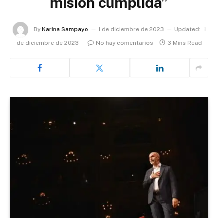
misión cumplida”
By
Karina Sampayo
1 de diciembre de 2023
Updated:
1
de diciembre de 2023
No hay comentarios
3 Mins Read