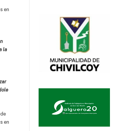
as en
an
a la
zar
dole
 de
os en