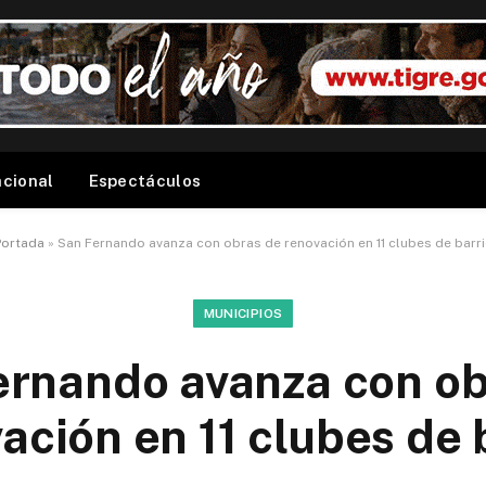
acional
Espectáculos
Portada
»
San Fernando avanza con obras de renovación en 11 clubes de barr
MUNICIPIOS
ernando avanza con ob
ación en 11 clubes de 