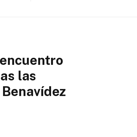
l encuentro
as las
 Benavídez