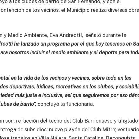
yo a los clubes de barrio de San Fernando, y con el
ontención de los vecinos, el Municipio realiza diversas obr
ón y Medio Ambiente, Eva Andreotti, señaló durante la
reotti ha lanzado un programa por el que hoy tenemos en S
ra nosotros incluir el medio ambiente y el deporte para tod
tal en la vida de los vecinos y vecinas, sobre todo en las
es deportivas, lúdicas, recreativas en los clubes, y sociabili
iedad más justa e inclusiva, así que seguiremos por eso dán
lubes de barrio”,
concluyó la funcionaria.
an son: refacción del techo del Club Barrionuevo y tinglado
entrega de subsidios; nuevo playón del Club Mitre; vestuari
e trabajos en Villa Nájera, Santa Catalina, Reconquista,