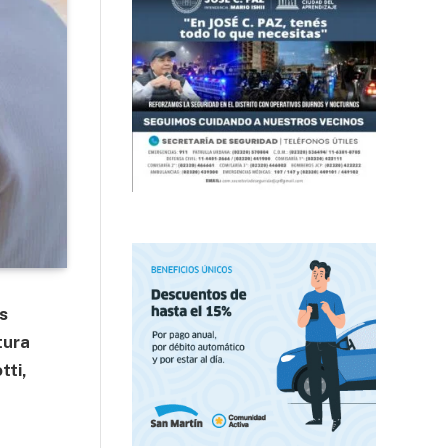
es
tura
tti,