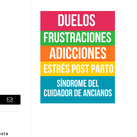
sApp
Email
esta