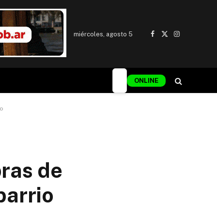
miércoles, agosto 5
Facebook
X
Instagram
(Twitter)
ONLINE
io
ras de
barrio