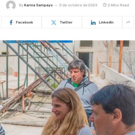
By
Karina Sampayo
3 de octubre de 2023
2 Mins Read
Facebook
Twitter
LinkedIn