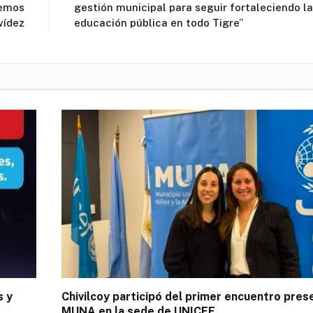
nemos
gestión municipal para seguir fortaleciendo la
vídez
educación pública en todo Tigre”
s y
Chivilcoy participó del primer encuentro pres
MUNA en la sede de UNICEF