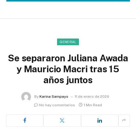
GENERAL
Se separaron Juliana Awada
y Mauricio Macri tras 15
años juntos
By
Karina Sampayo
11 de enero de 2026
No hay comentarios
1 Min Read