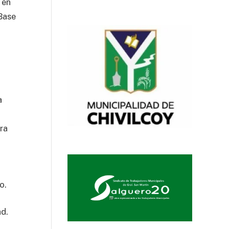
 en
Base
a
ra
o.
ad.