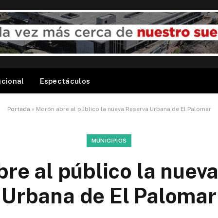
acional
Espectáculos
Portada
»
Morón abre al público la nueva Reserva Urbana de El Palomar
MUNICIPIOS
re al público la nuev
Urbana de El Palomar