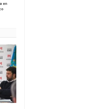
a en
co