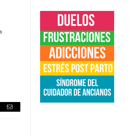
s
sApp
Email