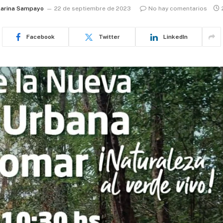
arina Sampayo
22 de septiembre de 2023
No hay comentarios
Facebook
Twitter
LinkedIn