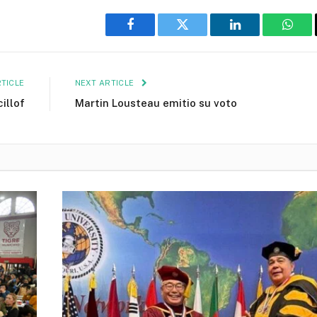
Facebook
Twitter
LinkedIn
What
TICLE
NEXT ARTICLE
illof
Martin Lousteau emitio su voto