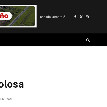
sábado, agosto 8
Facebook
X
Instagram
(Twitter)
olosa
 Min Read