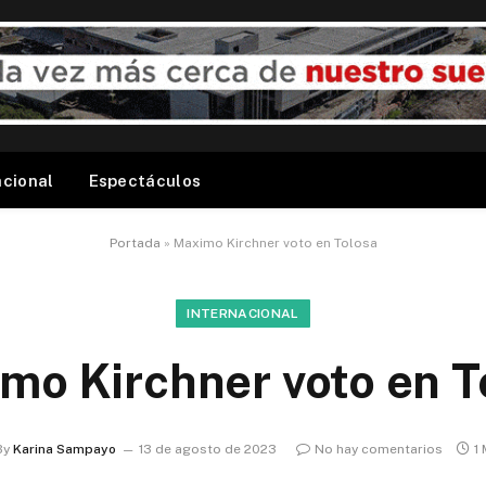
acional
Espectáculos
Portada
»
Maximo Kirchner voto en Tolosa
INTERNACIONAL
mo Kirchner voto en T
By
Karina Sampayo
13 de agosto de 2023
No hay comentarios
1