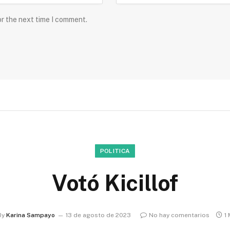
or the next time I comment.
POLITICA
Votó Kicillof
By
Karina Sampayo
13 de agosto de 2023
No hay comentarios
1