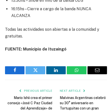
15:30hs – Show en vivo de la banda ODS
16:15hs – Cierre a cargo de la banda NUNCA
ALCANZA
Todas las actividades son abiertas a la comunidad y
gratuitas.
FUENTE: Municipio de Ituzaingó
Facebook
Twitter
LinkedIn
WhatsApp
Email
PREVIOUS ARTICLE
NEXT ARTICLE
Mario Ishii crea el primer
Malvinas Argentinas celebró
consejo «José C Paz Ciudad
su 30° aniversario en
del Aprendizaje» de
Tortuguitas con un gran