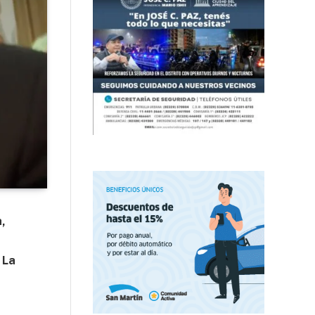
h,
 La