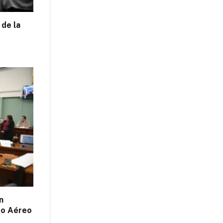
 de la
n
do Aéreo