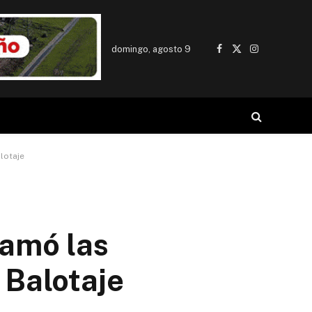
domingo, agosto 9
Facebook
X
Instagram
(Twitter)
lotaje
lamó las
 Balotaje