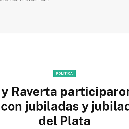
POLITICA
y Raverta participaro
con jubiladas y jubil
del Plata