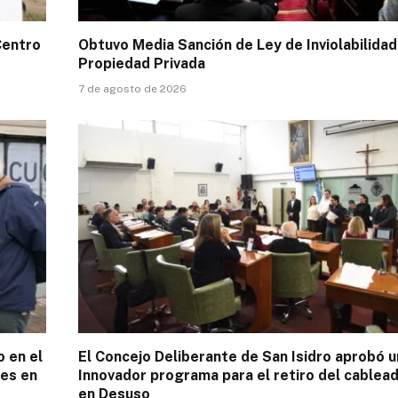
Centro
Obtuvo Media Sanción de Ley de Inviolabilidad
Propiedad Privada
7 de agosto de 2026
o en el
El Concejo Deliberante de San Isidro aprobó u
es en
Innovador programa para el retiro del cablea
en Desuso