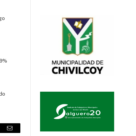
igo
,99%
ado
sApp
Email