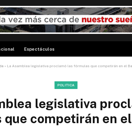
acional
Espectáculos
da
»
La Asamblea legislativa proclamó las fórmulas que competirán en el Ba
POLITICA
blea legislativa proc
 que competirán en el