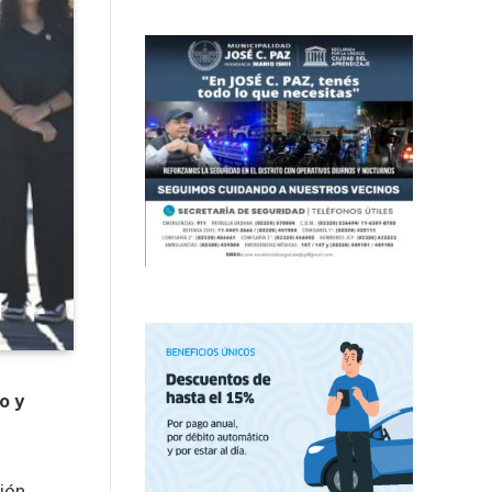
o y
ción