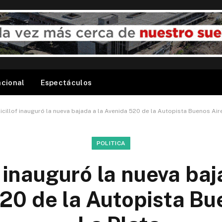
acional
Espectáculos
icillof inauguró la nueva bajada a la Avenida 520 de la Autopista Buenos Aire
POLITICA
f inauguró la nueva baj
20 de la Autopista Bu