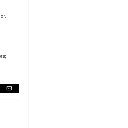
or,
ra;
sApp
Email