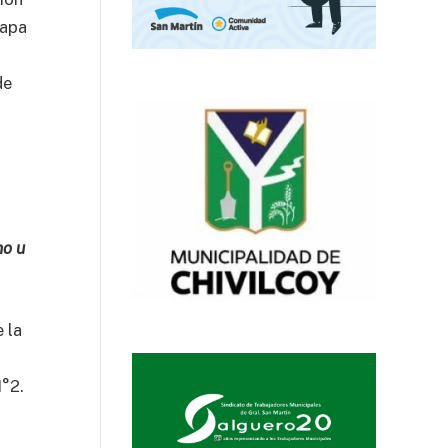
Papa
de
no u
 la
N°2.