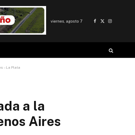
viernes, agosto 7
Facebook
X
Instagram
(Twitter)
s – La Plata
ada a la
enos Aires