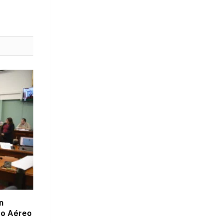
n
do Aéreo