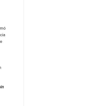
irmó
cia
de
n
sin