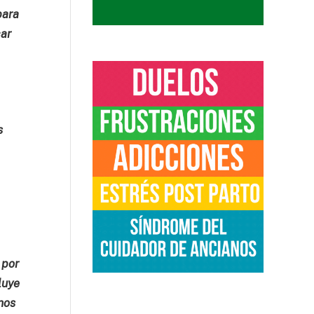
para
car
s
l
 por
luye
nos