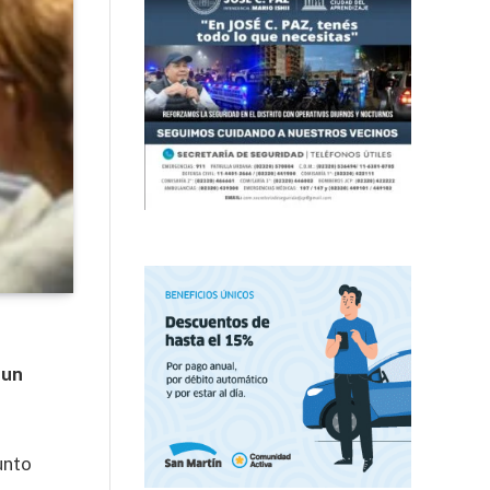
 un
unto