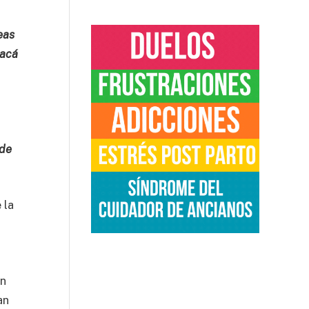
eas
 acá
 de
 la
un
an