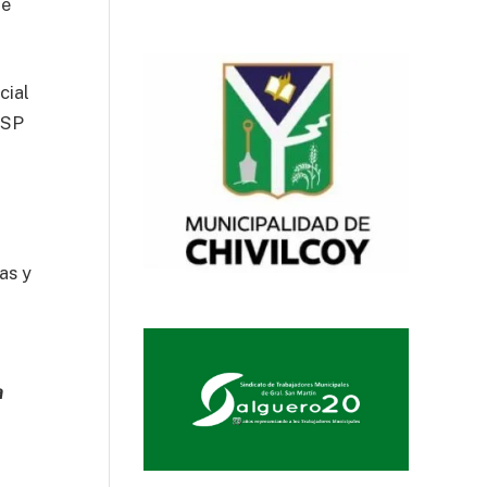
de
cial
ISP
as y
a