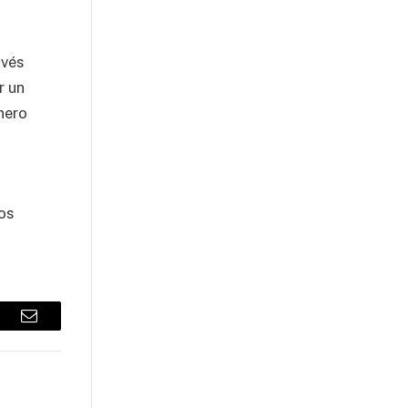
avés
r un
nero
os
sApp
Email