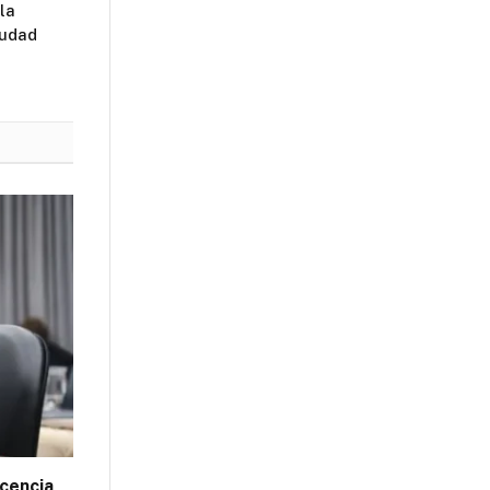
la
iudad
ocencia