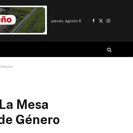
jueves, agosto 6
Facebook
X
Instagram
(Twitter)
e Género
 La Mesa
 de Género