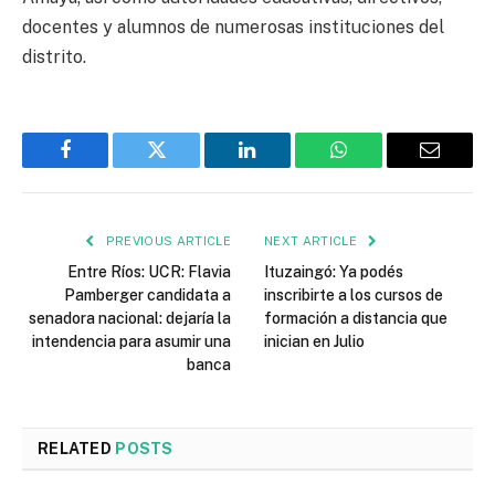
docentes y alumnos de numerosas instituciones del
distrito.
Facebook
Twitter
LinkedIn
WhatsApp
Email
PREVIOUS ARTICLE
NEXT ARTICLE
Entre Ríos: UCR: Flavia
Ituzaingó: Ya podés
Pamberger candidata a
inscribirte a los cursos de
senadora nacional: dejaría la
formación a distancia que
intendencia para asumir una
inician en Julio
banca
RELATED
POSTS