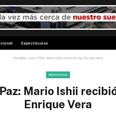
acional
Espectáculos
Portada
»
José C Paz: Mario Ishii recibió al Ing. Enrique Vera
MUNICIPIOS
Paz: Mario Ishii recibió
Enrique Vera