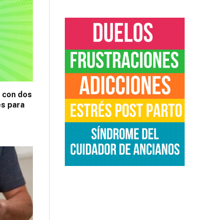
z con dos
es para