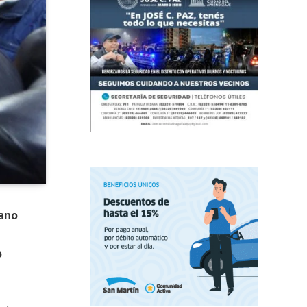
cano
o