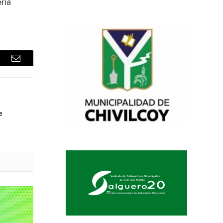
ría
sApp
Email
e