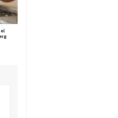
 el
erg