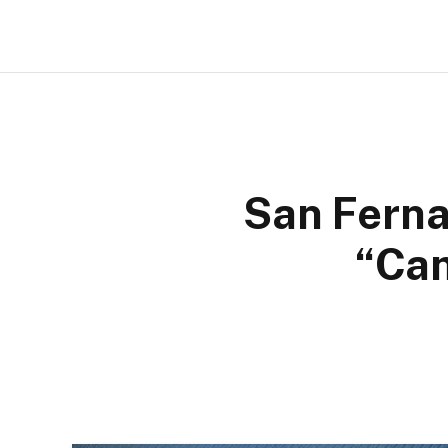
San Ferna
“Cam