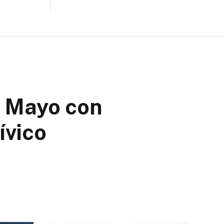
e Mayo con
ívico