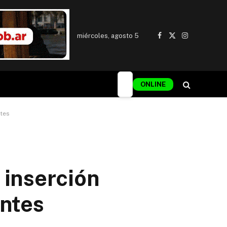
miércoles, agosto 5
Facebook
X
Instagram
(Twitter)
ONLINE
ntes
 inserción
antes