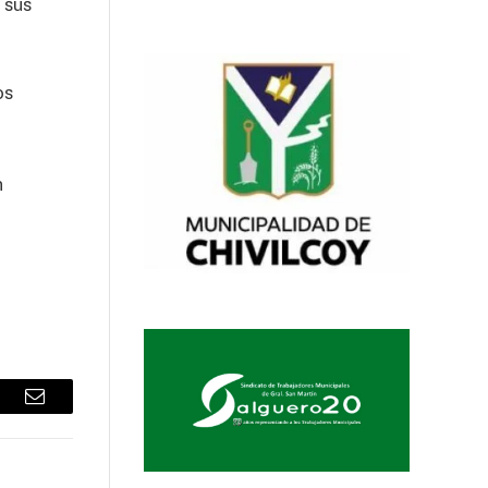
 sus
os
n
sApp
Email