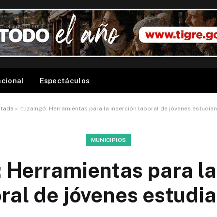
acional
Espectáculos
rtada
»
Ituzaingó: Herramientas para la inserción laboral de jóvenes estudia
MUNICIPIOS
: Herramientas para la
ral de jóvenes estudi