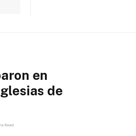
paron en
Iglesias de
ins Read