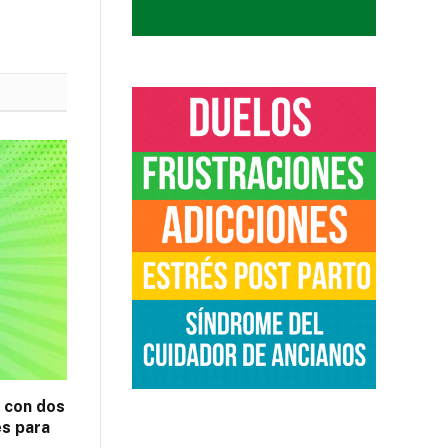
z con dos
es para