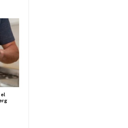
 el
erg