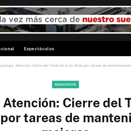
acional
Espectáculos
tuzaingó: Atención: Cierre del Túnel de la Av. Ratti por tareas de mantenimien
MUNICIPIOS
 Atención: Cierre del 
i por tareas de manten