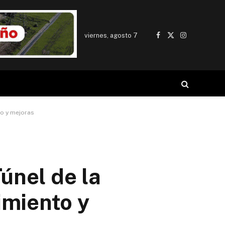
viernes, agosto 7
Facebook
X
Instagram
(Twitter)
to y mejoras
Túnel de la
imiento y