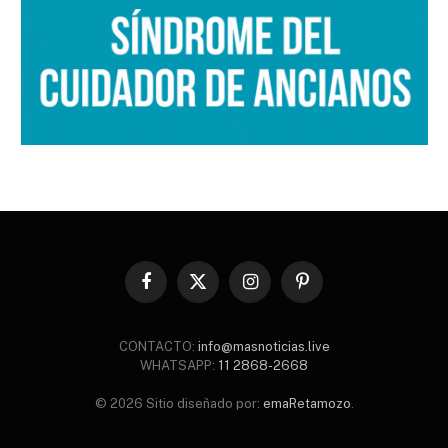
Facebook
X
Instagram
Pinterest
(Twitter)
CONTACTO:
info@masnoticias.live
WHATSAPP:
11 2868-2668
© 2026 Sitio diseñado por:
emaRetamozo
.