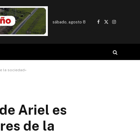
sábado, agosto 8
Facebook
X
Instagram
(Twitter)
de la sociedad»
de Ariel es
res de la