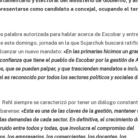
rlamentario y Electoral del Ministerio de Gobierno, y a
 presentarse como candidato a concejal, ocupando el te
 es palabra autorizada para hablar acerca de Escobar y entr
de este domingo, jornada en la que Sujarchuk buscará ratifi
alcanzar un nuevo mandato:
«En las primarias hicimos un gra
confianza que tiene el pueblo de Escobar por la gestión de A
s, que se pueden palpar, y que trascienden mandatos e incl
el es reconocido por todos los sectores políticos y sociales d
 Rehl siempre se caracterizó por tener un diálogo constan
obarense:
«Esta es una de las claves de la gestión, mantener
 las demandas de cada sector. En definitiva, el crecimiento d
truido entre todos y todas, que involucra el compromiso del
tos, los empresarios, los comerciantes, los docentes, los