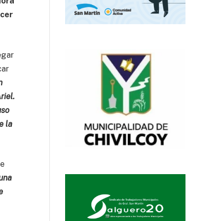
hora
rcer
egar
car
n
riel.
uso
e la
te
 una
e