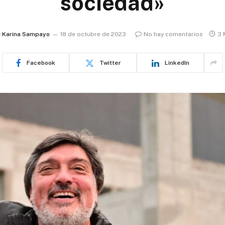
sociedad»
y
Karina Sampayo
18 de octubre de 2023
No hay comentarios
3 
Facebook
Twitter
LinkedIn