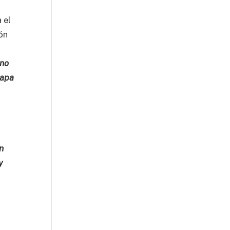
 el
ión
rno
tapa
n
y