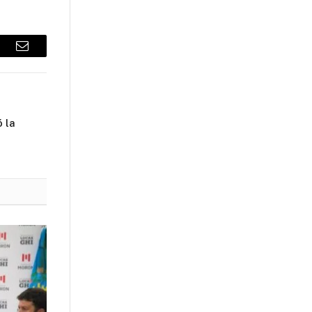
sApp
Email
 la