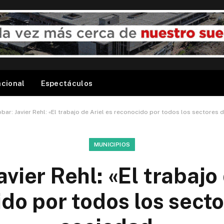
acional
Espectáculos
bar: Javier Rehl: «El trabajo de Ariel es reconocido por todos los sectores 
MUNICIPIOS
avier Rehl: «El trabajo 
do por todos los secto