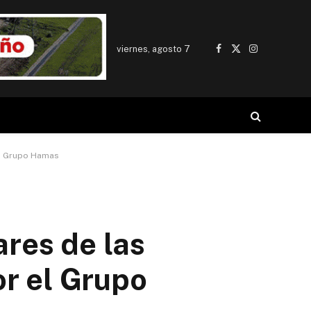
viernes, agosto 7
Facebook
X
Instagram
(Twitter)
el Grupo Hamas
ares de las
or el Grupo