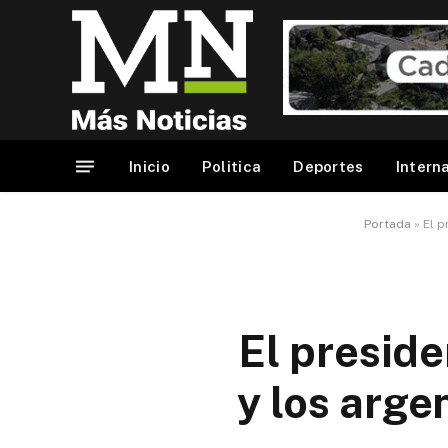
Inicio
Politica
Deportes
Intern
Portada
»
El p
El preside
y los arge