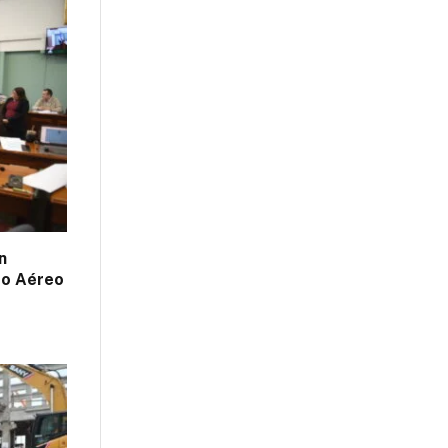
n
do Aéreo