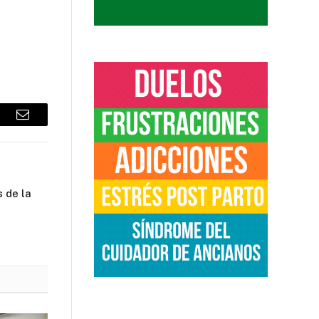
sApp
Email
s de la