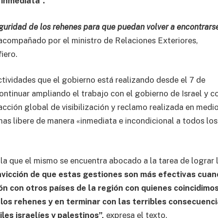
 inmediata”.
seguridad de los rehenes para que puedan volver a encontrars
 acompañado por el ministro de Relaciones Exteriores,
iero.
ctividades que el gobierno está realizando desde el 7 de
ntinuar ampliando el trabajo con el gobierno de Israel y c
acción global de visibilización y reclamo realizada en medi
as libere de manera «inmediata e incondicional a todos los
ala que el mismo se encuentra abocado a la tarea de lograr 
nvicción de que estas gestiones son más efectivas cua
ón con otros países de la región con quienes coincidimo
 los rehenes y en terminar con las terribles consecuenc
iles israelíes y palestinos”,
expresa el texto.