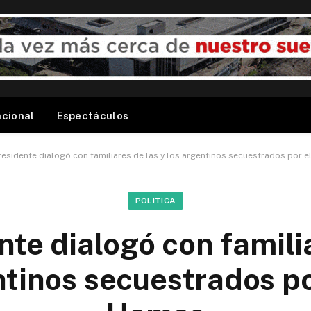
acional
Espectáculos
residente dialogó con familiares de las y los argentinos secuestrados por 
POLITICA
nte dialogó con famili
ntinos secuestrados p