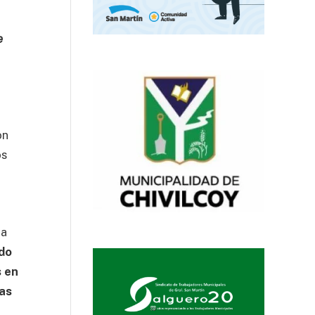
e
on
os
la
ndo
s en
ias