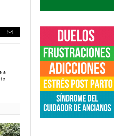
sApp
Email
e a
nte