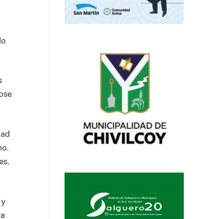
do
s
dose
dad
no.
es,
 y
ra