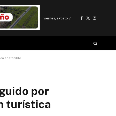
viernes, agosto 7
Facebook
X
Instagram
(Twitter)
tica sostenible
nguido por
n turística