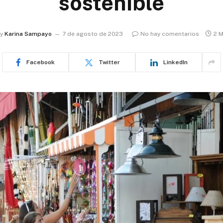
sostenible
y
Karina Sampayo
7 de agosto de 2023
No hay comentarios
2 
Facebook
Twitter
LinkedIn