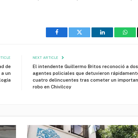
Facebook
Twitter
LinkedIn
What
TICLE
NEXT ARTICLE
ad de
El intendente Guillermo Britos reconoció a dos
 a un
agentes policiales que detuvieron rápidament
logía
cuatro delincuentes tras cometer un importa
robo en Chivilcoy