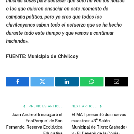
muchas cosas para destacar que solo no ven los necios
o los que quieren ensuciar en este momento de
campaña política, pero yo creo que todos los
chivilcoyanos saben todo el esfuerzo que se ha hecho
durante todo este tiempo y que vamos a continuar
haciendo».
FUENTE: Municipio de Chivilcoy
Facebook
Twitter
LinkedIn
WhatsApp
Email
PREVIOUS ARTICLE
NEXT ARTICLE
Juan Andreotti inauguró el
El MAT presentó dos nuevas
“EcoParque” de San
muestras: «3° Salón
Fernando, Reserva Ecológica
Municipal de Tigre: Grabado»
Educativa
y «El Devenir de la Copia»