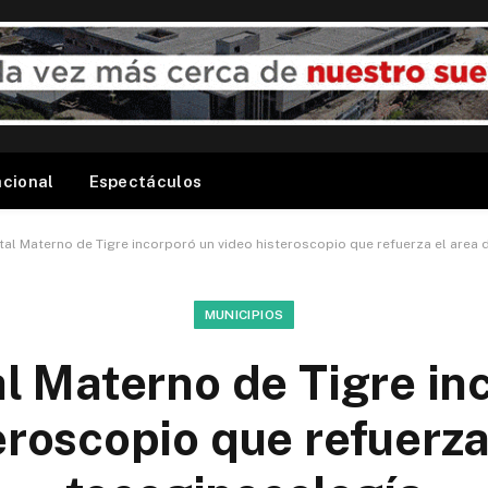
acional
Espectáculos
tal Materno de Tigre incorporó un video histeroscopio que refuerza el area
MUNICIPIOS
al Materno de Tigre in
eroscopio que refuerza