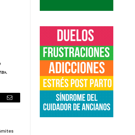
o
ra».
sApp
Email
ámites