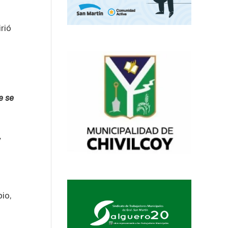
rió
.
e se
y
pio,