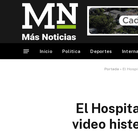
Inicio
Politica
Deportes
Intern
Portada
»
El Hospi
El Hospit
video hist