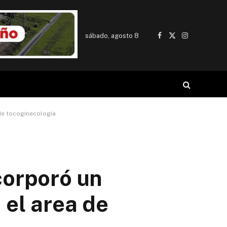
sábado, agosto 8
Facebook
X
Instagram
(Twitter)
 de tocoginecología
corporó un
 el area de