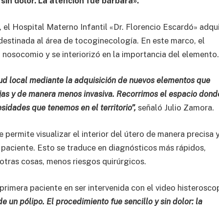
 sin dolor. La atención fue bárbara».
 el Hospital Materno Infantil «Dr. Florencio Escardó» adqui
destinada al área de tocoginecología. En este marco, el
l nosocomio y se interiorizó en la importancia del elemento
ud local mediante la adquisición de nuevos elementos que
jas y de manera menos invasiva. Recorrimos el espacio dond
sidades que tenemos en el territorio”,
señaló Julio Zamora.
 permite visualizar el interior del útero de manera precisa 
 paciente. Esto se traduce en diagnósticos más rápidos,
 otras cosas, menos riesgos quirúrgicos.
 primera paciente en ser intervenida con el video histerosco
e un pólipo. El procedimiento fue sencillo y sin dolor: la