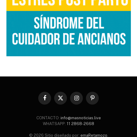
Facebook
X
Instagram
Pinterest
(Twitter)
CONTACTO:
info@masnoticias.live
WHATSAPP:
11 2868-2668
© 2026 Sitio diseñado por:
emaRetamozo
.