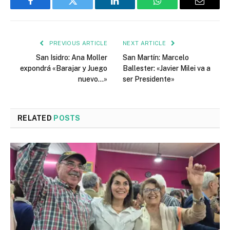
Facebook
Twitter
LinkedIn
WhatsApp
Email
PREVIOUS ARTICLE
NEXT ARTICLE
San Isidro: Ana Moller
San Martín: Marcelo
expondrá «Barajar y Juego
Ballester: «Javier Milei va a
nuevo…»
ser Presidente»
RELATED
POSTS