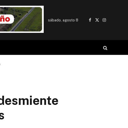
sábado, agosto 8
Facebook
X
Instagram
(Twitter)
s
 desmiente
s