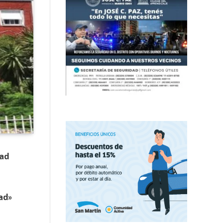
dad
ad»