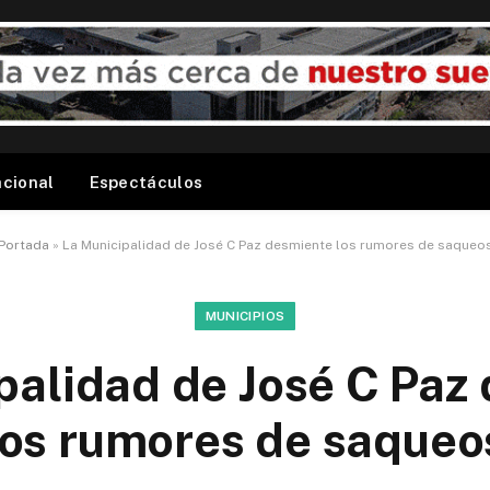
acional
Espectáculos
Portada
»
La Municipalidad de José C Paz desmiente los rumores de saqueo
MUNICIPIOS
palidad de José C Paz
los rumores de saqueo