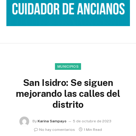
MUNICIPIOS
San Isidro: Se siguen
mejorando las calles del
distrito
By
Karina Sampayo
5 de octubre de 2023
No hay comentarios
1 Min Read