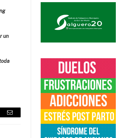
ing
r un
 toda
sApp
Email