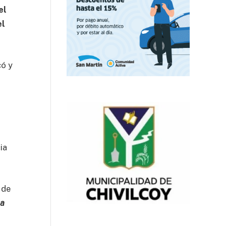
el
el
có y
ia
 de
da