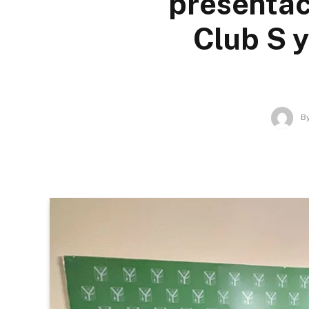
presentac
Club S y
B