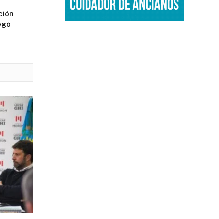
ción
egó