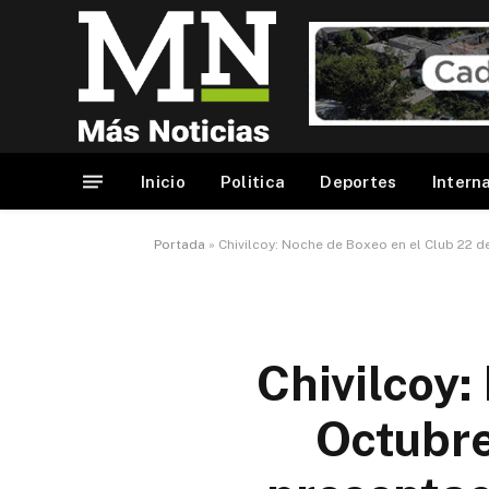
Inicio
Politica
Deportes
Intern
Portada
»
Chivilcoy: Noche de Boxeo en el Club 22 d
Chivilcoy:
Octubre