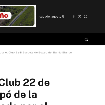
sábado, agosto 8
Facebook
X
Instagram
(Twitter)
por el Club S y D Escuela de Boxeo del Barrio Blanco
 Club 22 de
pó de la