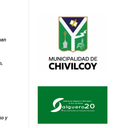
man
o,
so y