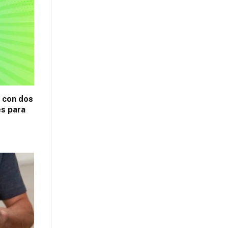
z con dos
es para