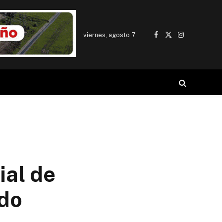
viernes, agosto 7
Facebook
X
Instagram
(Twitter)
ial de
ndo