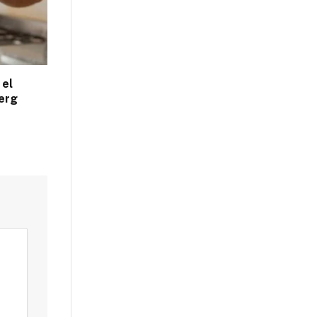
 el
erg