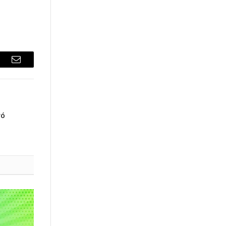
sApp
Email
gó