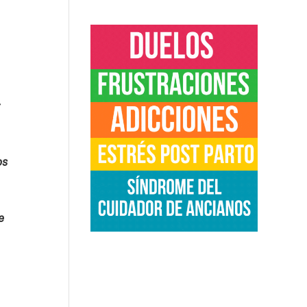
r
os
e