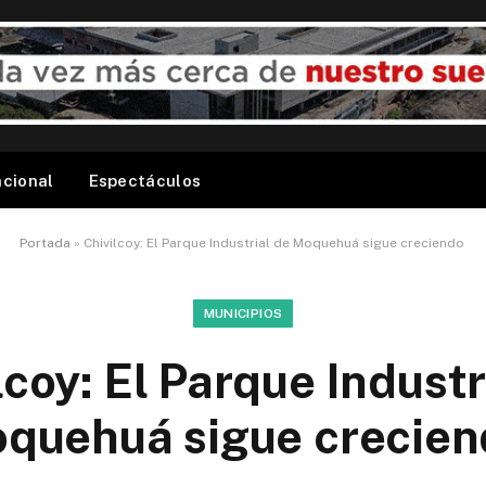
acional
Espectáculos
Portada
»
Chivilcoy: El Parque Industrial de Moquehuá sigue creciendo
MUNICIPIOS
lcoy: El Parque Industr
quehuá sigue crecie