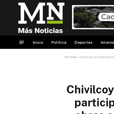
Inicio
Politica
Deportes
Intern
Portada
»
Chivilcoy: El intendent
Chivilcoy
partici