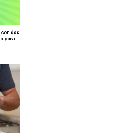
z con dos
es para