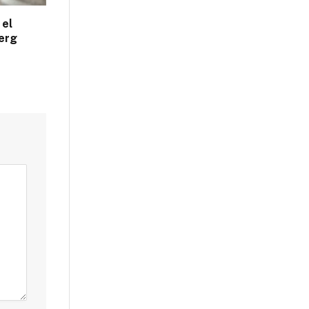
 el
erg