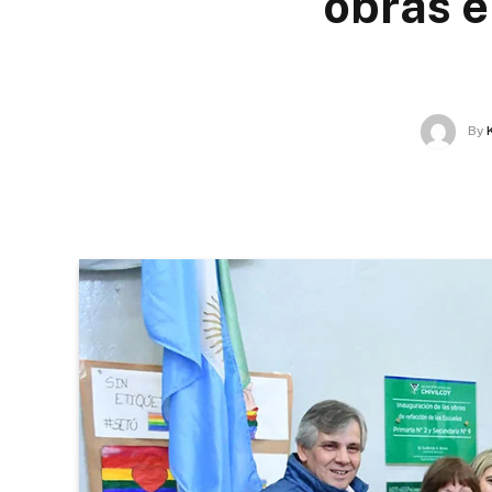
obras e
By