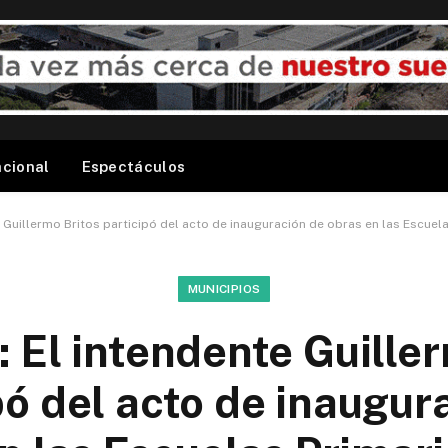
acional
Espectáculos
e Guillermo Britos participó del acto de inauguración de obras en las Escuel
MUNICIPIOS
: El intendente Guille
pó del acto de inaugur