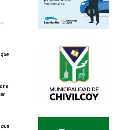
os
o que
os a
gar
e que