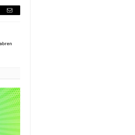
sApp
Email
 abren