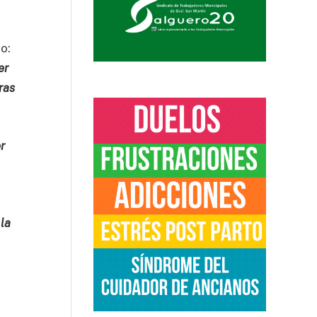
o:
er
ras
r
la