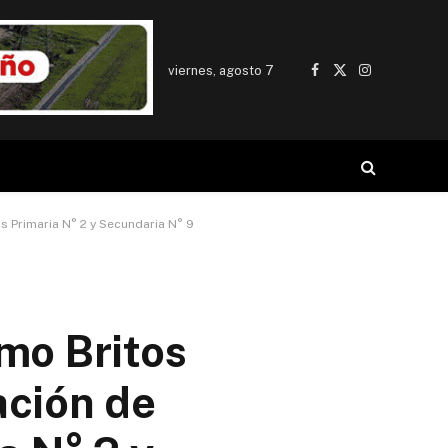
viernes, agosto 7
Facebook
X
Instagram
(Twitter)
as Primaria N° 2 y Secundaria N° 9
rmo Britos
ación de