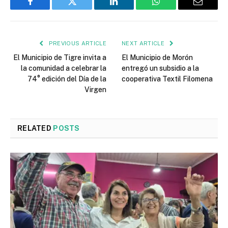
Facebook
Twitter
LinkedIn
WhatsApp
Email
PREVIOUS ARTICLE
NEXT ARTICLE
El Municipio de Tigre invita a
El Municipio de Morón
la comunidad a celebrar la
entregó un subsidio a la
74° edición del Día de la
cooperativa Textil Filomena
Virgen
RELATED
POSTS