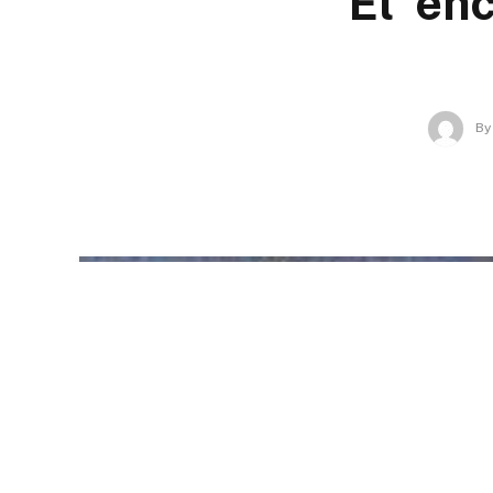
El enc
By