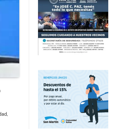
n
dad,