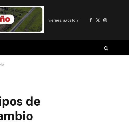
viernes, agosto 7
Facebook
X
Instagram
(Twitter)
bio
ipos de
Cambio