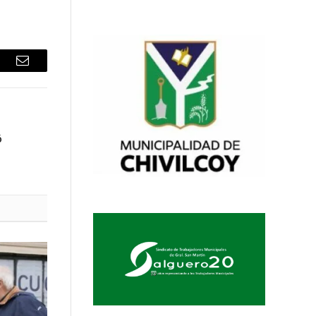
sApp
Email
ó