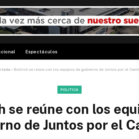
acional
Espectáculos
rtada
»
Bullrich se reúne con los equipos de gobierno de Juntos por el Cam
POLITICA
ch se reúne con los equ
rno de Juntos por el 