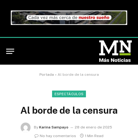
Portada
»
Al borde de la censura
ESPECTÁCULOS
Al borde de la censura
By
Karina Sampayo
28 de enero de 2025
No hay comentarios
1 Min Read