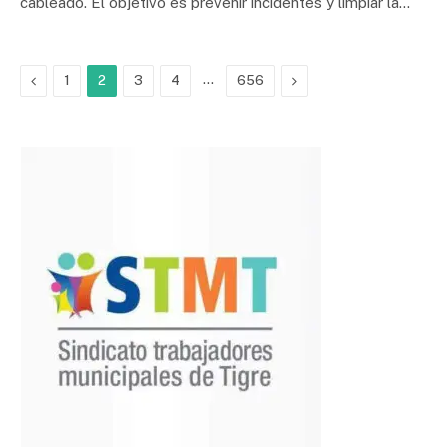
cableado. El objetivo es prevenir incidentes y limpiar la…
Previous
…
Next
1
2
3
4
656